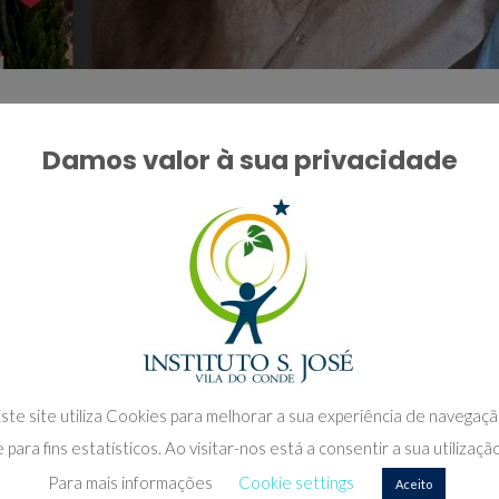
Damos valor à sua privacidade
a Família e o Dia Mundial da Criança. A manhã teve
 Instituição, ao som da música
We are Family.
Após a
espaços da Instituição e JUNTOS, Famílias e Crianças
des de grupo e momentos de exploração livre. A manhã
antar o hino do Instituto.
 sorrir, a dançar e a divertir-se no exterior. Foi um dia
galhadas.
ste site utiliza Cookies para melhorar a sua experiência de navegaç
e para fins estatísticos. Ao visitar-nos está a consentir a sua utilização
Para mais informações
Cookie settings
Aceito