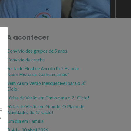
A acontecer
Convívio dos grupos de 5 anos
Convívio da creche
Festa de Final de Ano do Pré-Escolar:
“Com Histórias Comunicamos”
Vem Aí um Verão Inesquecível para o 3.º
Ciclo!
Férias de Verão em Cheio para o 2.º Ciclo!
Férias de Verão em Grande: O Plano de
ão
Atividades do 1.º Ciclo!
.
Um dia em Família
DIA I – 30 abril 2026