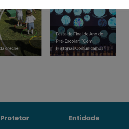
Festa de Final de Ano do
Pré-Escolar: “Com
da creche
Histórias Comunicamos”
 Protetor
Entidade