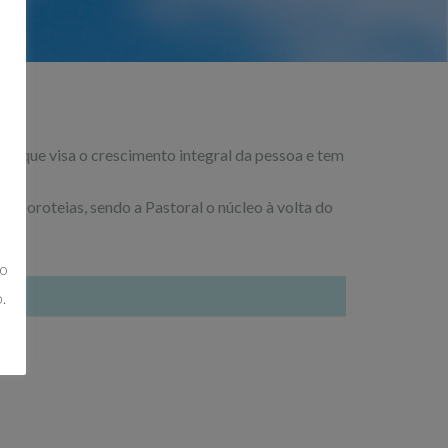
a que visa o crescimento integral da pessoa e tem
s Doroteias, sendo a Pastoral o núcleo à volta do
ão
.