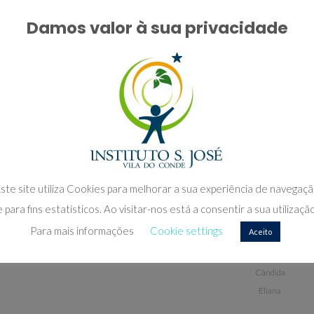
Damos valor à sua privacidade
uma instituição de ensino, oferecendo uma educação evangelizador
or”.
, promove os valores do Evangelho e a “Marca” educativa das Irmã
ste site utiliza Cookies para melhorar a sua experiência de navegaç
Ir. Maria Josefina Pires
e para fins estatísticos. Ao visitar-nos está a consentir a sua utilização
Para mais informações
Cookie settings
Aceito
Teresa
Armanda
Cândida
Eliana