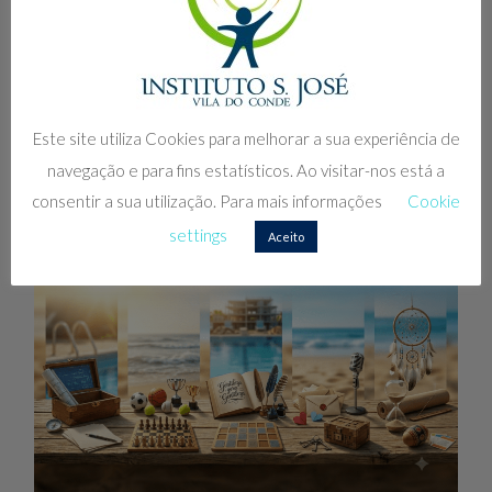
Vem Aí um Verão Inesquecível para o 3.º Ciclo!
O plano de férias reservado para os alunos do 3.º Ciclo
Este site utiliza Cookies para melhorar a sua experiência de
promete marcar a temporada com uma combinação fantástica
navegação e para fins estatísticos. Ao visitar-nos está a
de
Read more
consentir a sua utilização. Para mais informações
Cookie
settings
Aceito