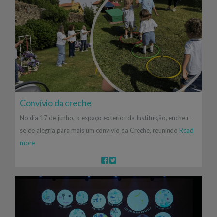
Convívio da creche
No dia 17 de junho, o espaço exterior da Instituição, encheu-
se de alegria para mais um convívio da Creche, reunindo
Read
more