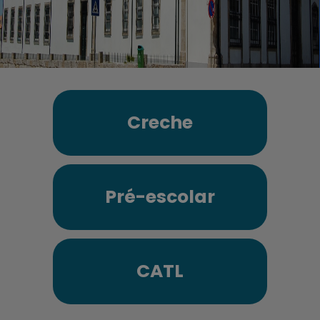
Creche
Pré-escolar
CATL