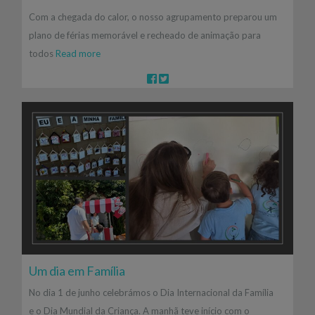
Com a chegada do calor, o nosso agrupamento preparou um
plano de férias memorável e recheado de animação para
todos
Read more
Um dia em Família
No dia 1 de junho celebrámos o Dia Internacional da Família
e o Dia Mundial da Criança. A manhã teve início com o